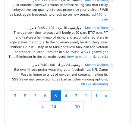
Mason William
-
یکشنبه، 16 مرداد 1401، 3:22 عصر
I just couldn't leave your website before telling you that I truly
enjoyed the top quality info you present to your visitors? Will
be back again frequently to check up on new posts.
rad 140 for
sale
Mason William
-
چهارشنبه، 19 مرداد 1401، 3:45 عصر
The pay-per-view telecast will begin at 10 p.m. ET/7 p.m. PT
and feature a full lineup of rising and accomplished stars in
high-stakes matchups. In the co-main event, hard-hitting Isaac
“Pitbull” Cruz will step in to take on fellow Mexican and veteran
contender Eduardo Ramírez in a 12-round WBC Lightweight
Title Eliminator in the co-main event.
how to watch ortiz vs ruiz
Mason William
-
دوشنبه، 24 مرداد 1401، 7:49 عصر
But even if you prefer watching your football live, NFL Game
Pass is home to a lot of on-demand content, making its
$99.99-a-year price tag not as bad as other viewing options.
nfl live streaming
قبلی
(current)
9
8
7
6
5
4
3
2
1
«
ادامه
»
14
…
10